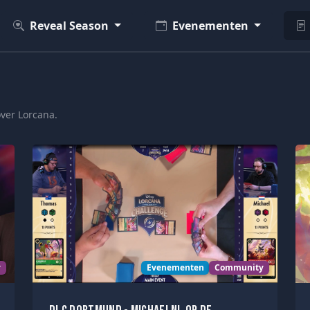
Reveal Season
Evenementen
over Lorcana.
y
Evenementen
Community