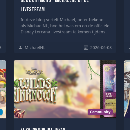
DLC Dortmund - MichaelNL op de
livestream
In deze blog vertelt Michael, beter bekend
als MichaelNL, hoe het was om op de officiële
Disney Lorcana livestream te komen tijdens
de Disney Lorcana TCG Challenge in
Dortmund.
3
MichaelNL
2026-06-08
n
Community