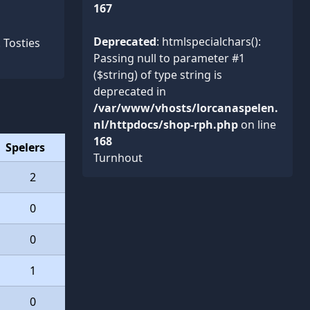
167
Deprecated
: htmlspecialchars():
 Tosties
Passing null to parameter #1
($string) of type string is
deprecated in
/var/www/vhosts/lorcanaspelen.
nl/httpdocs/shop-rph.php
on line
168
Spelers
Turnhout
2
0
0
1
0