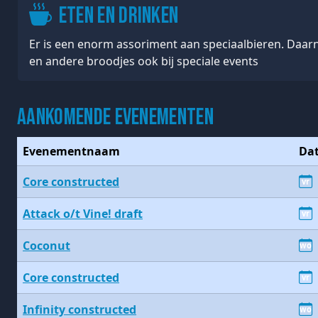
Eten en drinken
Er is een enorm assoriment aan speciaalbieren. Daarna
en andere broodjes ook bij speciale events
Aankomende evenementen
Evenementnaam
Da
Core constructed
vr
Attack o/t Vine! draft
vr
Coconut
wo
Core constructed
vr
Infinity constructed
wo