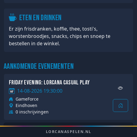
Eten en drinken
Er zijn frisdranken, koffie, thee, tosti's,
worstenbroodjes, snacks, chips en snoep te
bestellen in de winkel.
Aankomende evenementen
Friday Evening: Lorcana Casual Play
14-08-2026 19:30:00
vr
GameForce
Eindhoven
0 inschrijvingen
Friday Evening: Lorcana Casual Play
LORCANASPELEN.NL