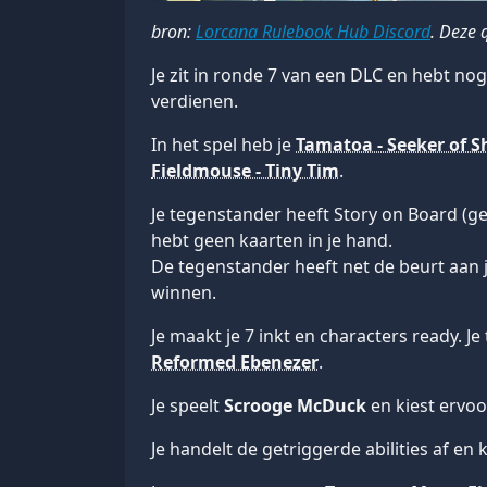
bron:
Lorcana Rulebook Hub Discord
. Deze 
Je zit in ronde 7 van een DLC en hebt n
verdienen.
In het spel heb je
Tamatoa - Seeker of S
Fieldmouse - Tiny Tim
.
Je tegenstander heeft Story on Board (g
hebt geen kaarten in je hand.
De tegenstander heeft net de beurt aan j
winnen.
Je maakt je 7 inkt en characters ready. Je
Reformed Ebenezer
.
Je speelt
Scrooge McDuck
en kiest ervoo
Je handelt de getriggerde abilities af en