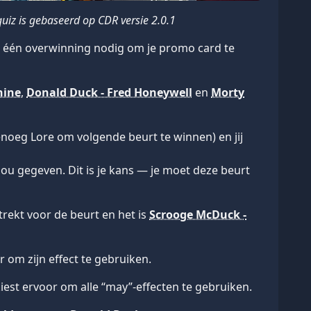
quiz is gebaseerd op CDR versie 2.0.1
og één overwinning nodig om je promo card te
hine
,
Donald Duck - Fred Honeywell
en
Morty
enoeg Lore om volgende beurt te winnen) en jij
ou gegeven. Dit is je kans — je moet deze beurt
 trekt voor de beurt en het is
Scrooge McDuck -
r om zijn effect te gebruiken.
 kiest ervoor om alle “may”-effecten te gebruiken.